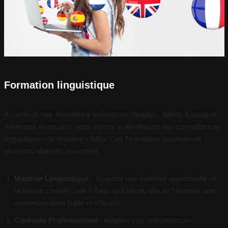
Formation linguistique
Au sein de nos formations en langues (Anglais, Italien, Espagnol,
Allemand, Français), nous visons à développer vos compétences
linguistiques de manière ciblée. Ces formations poursuivent
plusieurs objectifs essentiels :
Maîtrise Linguistique :
Acquérir une maîtrise approfondie de
la langue choisie, tant à l’oral qu’à l’écrit, afin de favoriser une
communication fluide et efficace.
Contexte Professionnel :
Adapter vos compétences