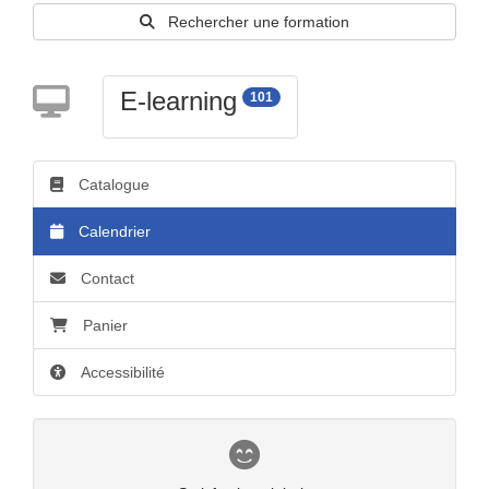
Rechercher une formation
Calendrier
E-learning
101
Catalogue
Calendrier
Contact
Panier
Accessibilité