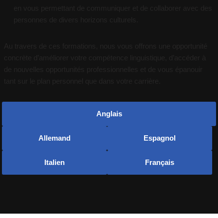
en vous permettant de communiquer et de collaborer avec des
personnes de divers horizons culturels.
Au travers de ces formations, nous vous offrons une opportunité
concrète d’améliorer votre compétence linguistique, d’accéder à
de nouvelles opportunités professionnelles et de vous épanouir
tant sur le plan personnel que dans votre carrière.
Anglais
Allemand
Espagnol
Italien
Français