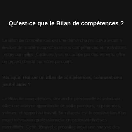
Qu’est-ce que le Bilan de compétences ?
Le Bilan de compétences est une démarche proactive visant à
évaluer de manière approfondie vos compétences et motivations
professionnelles. Cette analyse, encadrée par des experts, offre
un regard objectif sur votre parcours.
Pourquoi réaliser un Bilan de compétences, comment cela
peut-il aider ?
Le Bilan de compétences, démarche personnelle et volontaire,
offre une analyse approfondie de votre parcours, expériences,
valeurs, et rapport au travail. Son objectif est la construction d’un
projet d’évolution professionnelle en explorant diverses
possibilités. Cette démarche proactive inclut une analyse des