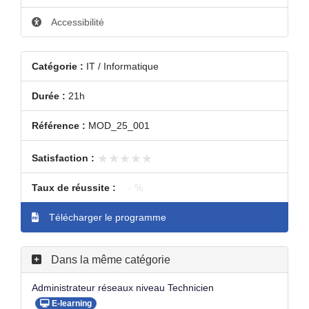
Accessibilité
Catégorie :
IT / Informatique
Durée :
21h
Référence :
MOD_25_001
★★★★★
★★★★★
Satisfaction :
Taux de réussite :
- %
Télécharger le programme
Dans la même catégorie
Administrateur réseaux niveau Technicien
E-learning