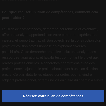
Pourquoi réaliser un Bilan de compétences, comment cela
peut-il aider ?
Le Bilan de compétences, démarche personnelle et volontaire,
offre une analyse approfondie de votre parcours, expériences,
valeurs, et rapport au travail. Son objectif est la construction d’un
projet d’évolution professionnelle en explorant diverses
possibilités. Cette démarche proactive inclut une analyse des
ressources, aspirations, et faisabilités, confrontant le projet aux
réalités professionnelles. Recherches et entretiens avec des
professionnels ajustent le projet, aboutissant à un plan d’action
précis. Ce plan détaille les étapes concrètes pour atteindre
l’objectif professionnel, offrant une vision claire du chemin à suivre.
Réalisez votre bilan de compétences