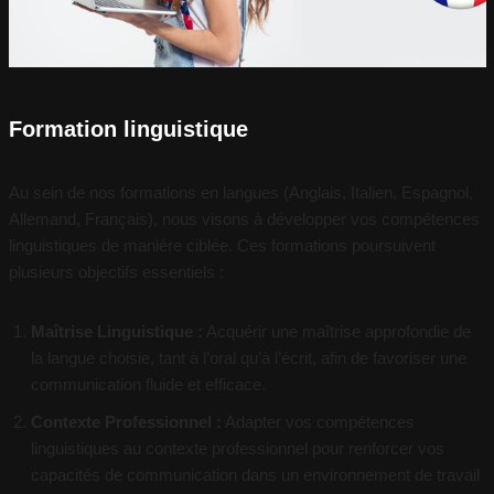
Formation linguistique
Au sein de nos formations en langues (Anglais, Italien, Espagnol,
Allemand, Français), nous visons à développer vos compétences
linguistiques de manière ciblée. Ces formations poursuivent
plusieurs objectifs essentiels :
Maîtrise Linguistique :
Acquérir une maîtrise approfondie de
la langue choisie, tant à l’oral qu’à l’écrit, afin de favoriser une
communication fluide et efficace.
Contexte Professionnel :
Adapter vos compétences
linguistiques au contexte professionnel pour renforcer vos
capacités de communication dans un environnement de travail