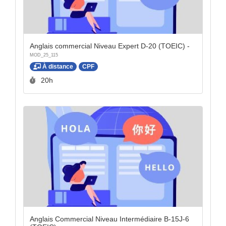
Anglais commercial Niveau Expert D-20 (TOEIC) -
MOD_25_115
À distance
CPF
Durée :
20h
Anglais Commercial Niveau Intermédiaire B-15J-6