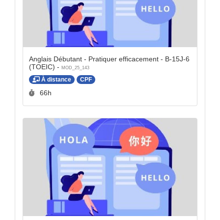
Anglais Débutant - Pratiquer efficacement - B-15J-6
(TOEIC) -
MOD_25_143
À distance
CPF
Durée :
66h