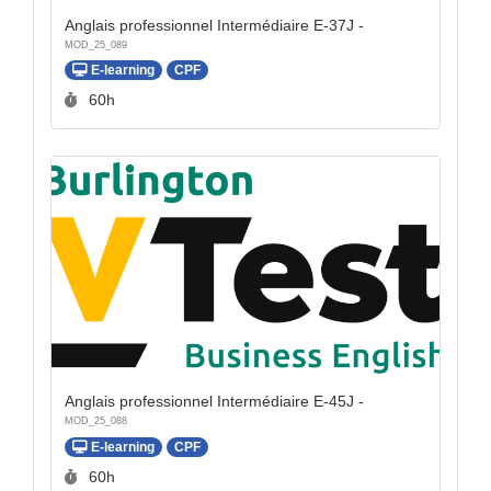
Anglais professionnel Intermédiaire E-37J -
MOD_25_089
E-learning
CPF
Durée :
60h
Anglais professionnel Intermédiaire E-45J -
MOD_25_088
E-learning
CPF
Durée :
60h