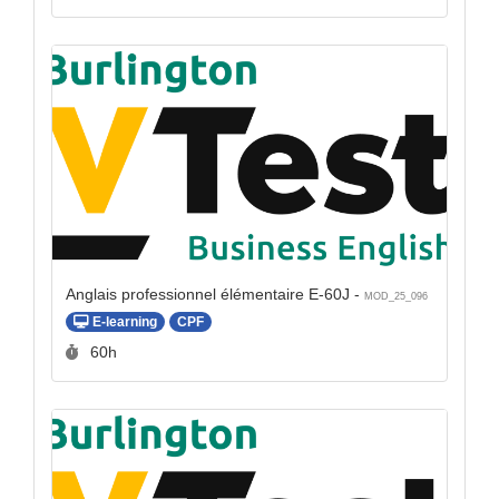
Anglais professionnel élémentaire E-60J -
MOD_25_096
E-learning
CPF
Durée :
60h