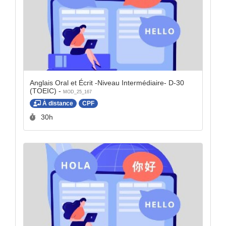
Anglais Oral et Écrit -Niveau Intermédiaire- D-30
(TOEIC) -
MOD_25_167
À distance
CPF
Durée :
30h