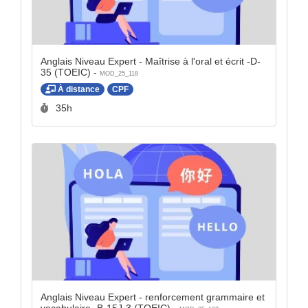
Anglais Niveau Expert - Maîtrise à l'oral et écrit -D-
35 (TOEIC) -
MOD_25_118
À distance
CPF
Durée :
35h
Anglais Niveau Expert - renforcement grammaire et