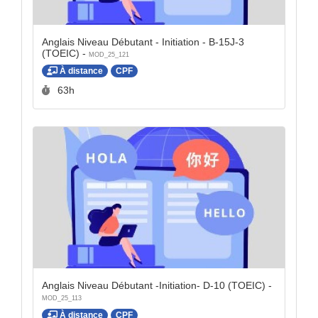
Anglais Niveau Débutant - Initiation - B-15J-3
(TOEIC) -
MOD_25_121
À distance
CPF
Durée :
63h
Anglais Niveau Débutant -Initiation- D-10 (TOEIC) -
MOD_25_113
À distance
CPF