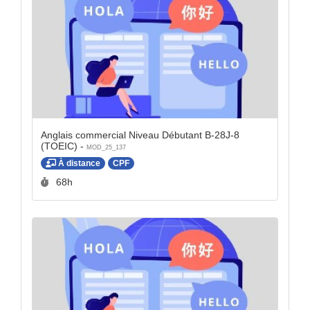
Anglais commercial Niveau Débutant B-28J-8
(TOEIC) -
MOD_25_137
À distance
CPF
Durée :
68h