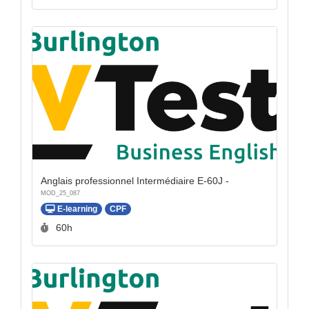
Anglais professionnel Intermédiaire E-60J -
MOD_25_087
E-learning
CPF
Durée :
60h