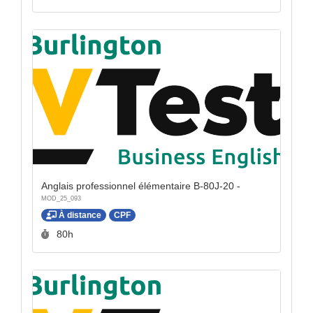
Anglais professionnel élémentaire B-80J-20 -
MOD_25_093
À distance
CPF
Durée :
80h