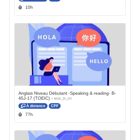
Durée :
10h
Anglais Niveau Débutant -Speaking & reading- B-
45J-17 (TOEIC) -
MOD_25_157
À distance
CPF
Durée :
77h