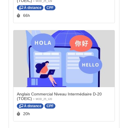
(TOEIC) -
MOD_25_129
À distance
CPF
Durée :
66h
Anglais Commercial Niveau Intermédiaire D-20
(TOEIC) -
MOD_25_120
À distance
CPF
Durée :
20h