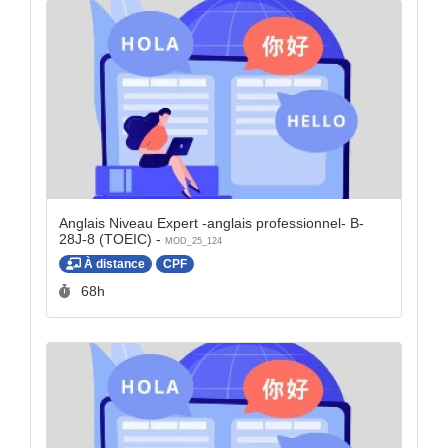
Anglais Niveau Expert -anglais professionnel- B-
28J-8 (TOEIC) -
MOD_25_124
À distance
CPF
Durée :
68h