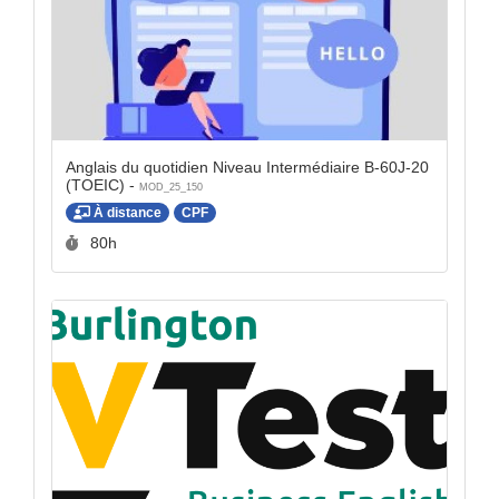
Anglais du quotidien Niveau Intermédiaire B-60J-20
(TOEIC) -
MOD_25_150
À distance
CPF
Durée :
80h