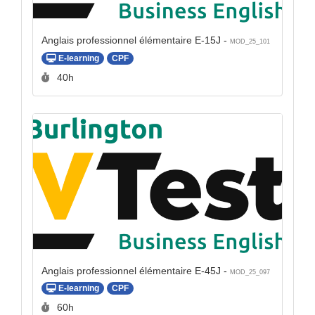
Anglais professionnel élémentaire E-15J -
MOD_25_101
E-learning
CPF
Durée :
40h
Anglais professionnel élémentaire E-45J -
MOD_25_097
E-learning
CPF
Durée :
60h