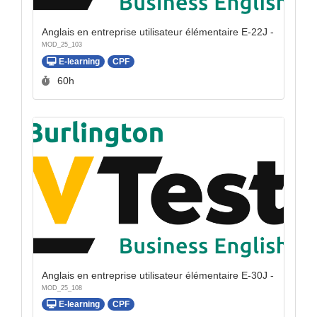
Anglais en entreprise utilisateur élémentaire E-22J -
MOD_25_103
E-learning
CPF
Durée :
60h
Anglais en entreprise utilisateur élémentaire E-30J -
MOD_25_108
E-learning
CPF