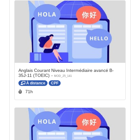
Anglais Courant Niveau Intermédiaire avancé B-
35J-11 (TOEIC) -
MOD_25_141
À distance
CPF
Durée :
71h