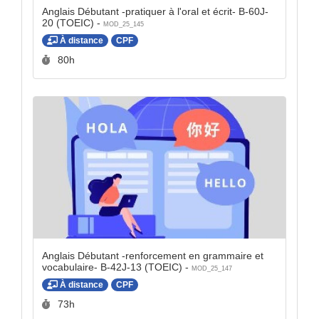
Anglais Débutant -pratiquer à l'oral et écrit- B-60J-
20 (TOEIC) -
MOD_25_145
À distance
CPF
Durée :
80h
Anglais Débutant -renforcement en grammaire et
vocabulaire- B-42J-13 (TOEIC) -
MOD_25_147
À distance
CPF
Durée :
73h