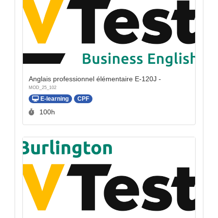
Anglais professionnel élémentaire E-120J -
MOD_25_102
E-learning
CPF
Durée :
100h