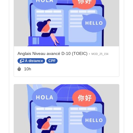
Anglais Niveau avancé D-10 (TOEIC) -
MOD_25_154
À distance
CPF
Durée :
10h