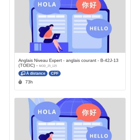
Anglais Niveau Expert - anglais courant - B-42J-13
(TOEIC) -
MOD_25_125
À distance
CPF
Durée :
73h