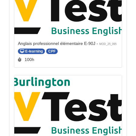
Anglais professionnel élémentaire E-90J -
MOD_25_095
E-learning
CPF
Durée :
100h