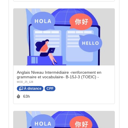
Anglais Niveau Intermédiaire -renforcement en
grammaire et vocabulaire- B-15J-3 (TOEIC) -
MOD_25_128
À distance
CPF
Durée :
63h