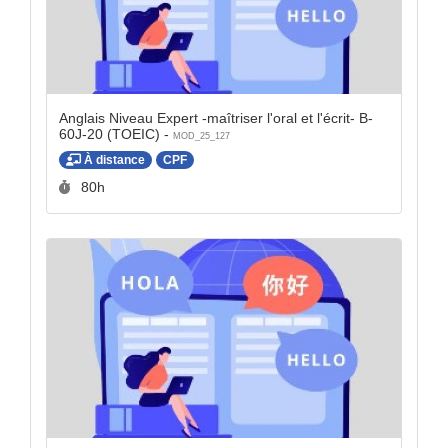
Anglais Niveau Expert -maîtriser l'oral et l'écrit- B-
60J-20 (TOEIC) -
MOD_25_127
À distance
CPF
Durée :
80h