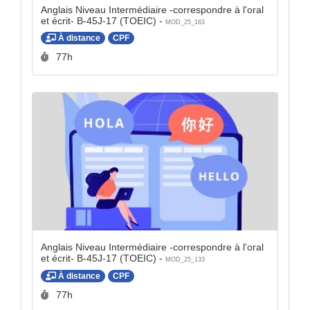
Anglais Niveau Intermédiaire -correspondre à l'oral
et écrit- B-45J-17 (TOEIC) -
MOD_25_163
À distance
CPF
Durée :
77h
Anglais Niveau Intermédiaire -correspondre à l'oral
et écrit- B-45J-17 (TOEIC) -
MOD_25_133
À distance
CPF
Durée :
77h