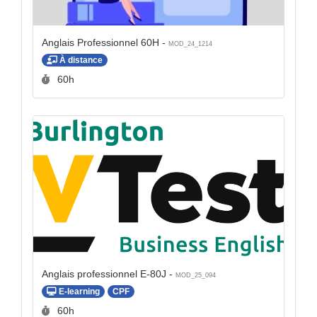
Anglais Professionnel 60H -
MOD_24_1214
À distance
Durée :
60h
Anglais professionnel E-80J -
MOD_25_094
E-learning
CPF
Durée :
60h