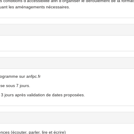
 conditions d'accessibilité afin d'organiser le déroulement de la format
ctuant les aménagements nécessaires.
programme sur anfpc.fr
e sous 7 jours.
 3 jours après validation de dates proposées.
es (écouter, parler, lire et écrire)