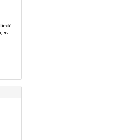
limité
) et