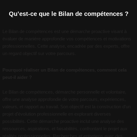
Qu’est-ce que le Bilan de compétences ?
Le Bilan de compétences est une démarche proactive visant à
évaluer de manière approfondie vos compétences et motivations
professionnelles. Cette analyse, encadrée par des experts, offre
un regard objectif sur votre parcours.
Pourquoi réaliser un Bilan de compétences, comment cela
peut-il aider ?
Le Bilan de compétences, démarche personnelle et volontaire,
offre une analyse approfondie de votre parcours, expériences,
valeurs, et rapport au travail. Son objectif est la construction d’un
projet d’évolution professionnelle en explorant diverses
possibilités. Cette démarche proactive inclut une analyse des
ressources, aspirations, et faisabilités, confrontant le projet aux
réalités professionnelles. Recherches et entretiens avec des