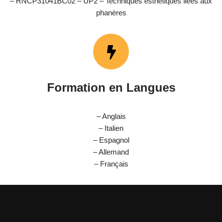
– RNCP31041BC02 – UP2 – Techniques esthétiques liées aux
phanères
Formation en Langues
– Anglais
– Italien
– Espagnol
– Allemand
– Français