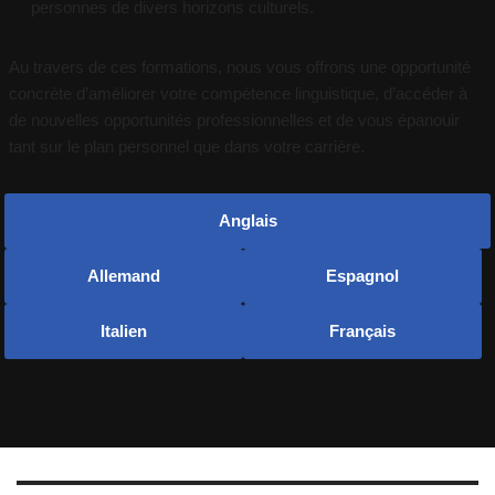
personnes de divers horizons culturels.
Au travers de ces formations, nous vous offrons une opportunité
concrète d’améliorer votre compétence linguistique, d’accéder à
de nouvelles opportunités professionnelles et de vous épanouir
tant sur le plan personnel que dans votre carrière.
Anglais
Allemand
Espagnol
Italien
Français